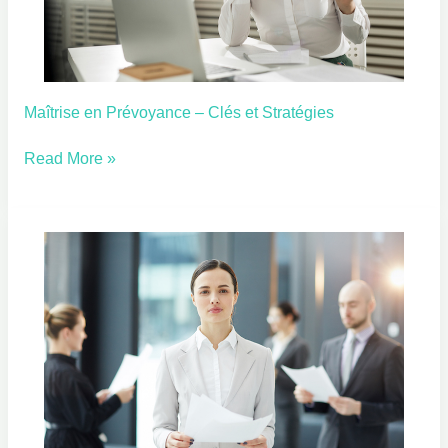
Maîtrise en Prévoyance – Clés et Stratégies
Maîtrise
en
Read More »
Prévoyance
–
Clés
et
Stratégies