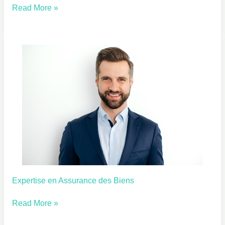
Avancées
Read More »
en
Assurance
Emprunteur
Expertise en Assurance des Biens
Expertise
en
Read More »
Assurance