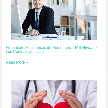
Formation : Assurances de Personnes – IAS Niveau 3 –
Formation
Les Contrats Collectifs
:
Assurances
Read More »
de
Personnes
–
IAS
Niveau
3