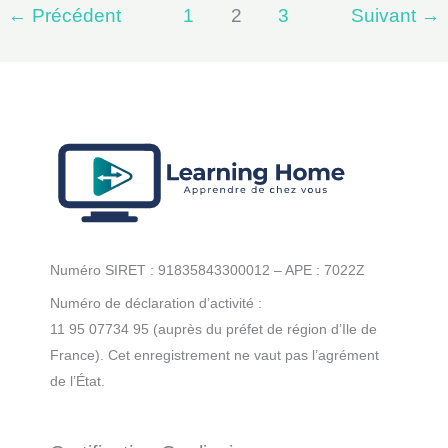
←
Précédent
1
2
3
Suivant
→
protection
de
la
clientèle
et
les
pratiques
commerciales
Numéro SIRET : 91835843300012 – APE : 7022Z
Numéro de déclaration d’activité :
11 95 07734 95 (auprès du préfet de région d’Ile de
France). Cet enregistrement ne vaut pas l’agrément
de l’État.