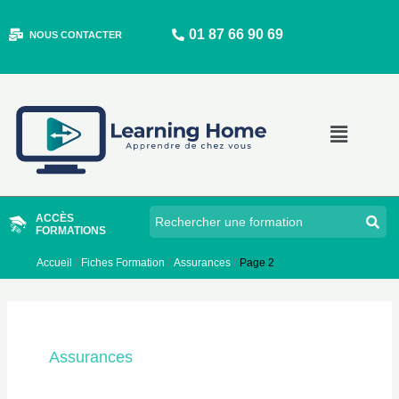
Aller
01 87 66 90 69
au
NOUS CONTACTER
contenu
Main
Menu
ACCÈS
FORMATIONS
Accueil
Fiches Formation
Assurances
Page 2
Assurances