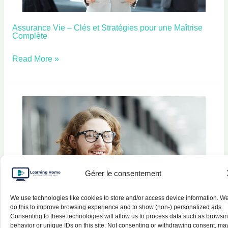
Assurance Vie – Clés et Stratégies pour une Maîtrise
Assurance
Complète
Vie
–
Read More »
Clés
et
Stratégies
pour
une
Maîtrise
Complète
Gérer le consentement
We use technologies like cookies to store and/or access device information. W
do this to improve browsing experience and to show (non-) personalized ads.
Consenting to these technologies will allow us to process data such as browsi
behavior or unique IDs on this site. Not consenting or withdrawing consent, ma