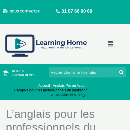
Aller
01 87 66 90 69
au
NOUS CONTACTER
contenu
Main
Menu
ACCÈS
FORMATIONS
Accueil
Anglais Pro en Action
L’anglais pour les professionnels du marketing :
vocabulaire et stratégies
L’anglais pour les
professionnels du