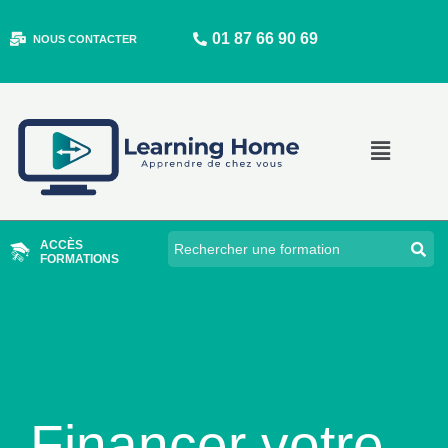
Aller
01 87 66 90 69
au
NOUS CONTACTER
contenu
Main
Menu
ACCÈS
FORMATIONS
Financer votre