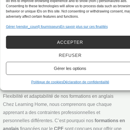
:
Les formations éligibles au CPF doivent être
do this to improve browsing experience and to show (non-) personalized ads.
Consenting to these technologies will allow us to process data such as browsi
certifiantes ou qualifiantes, c’est-à-dire qu’elles
behavior or unique IDs on this site. Not consenting or withdrawing consent, ma
doivent déboucher sur l’obtention d’un diplôme, d’un
adversely affect certain features and functions.
titre professionnel ou d’une certification reconnue.
Gérer {vendor_count} fournisseurs
En savoir plus sur ces finalités
Vérifiez l’éligibilité de l’organisme de formation :
Assurez-vous que l’organisme de formation est bien
ACCEPTER
référencé sur la plateforme CPF.
REFUSER
Renseignez-vous sur les aides complémentaires :
Certaines régions, entreprises ou organismes
Gérer les options
peuvent proposer des aides complémentaires pour
financer votre formation en anglais.
Politique de cookies
Déclaration de confidentialité
Flexibilité et adaptabilité de nos formations en anglais
Chez Learning Home, nous comprenons que chaque
apprenant a des contraintes professionnelles et
personnelles différentes. C’est pourquoi nos
formations en
anglais
financées par le
CPF
sont conçues pour offrir une