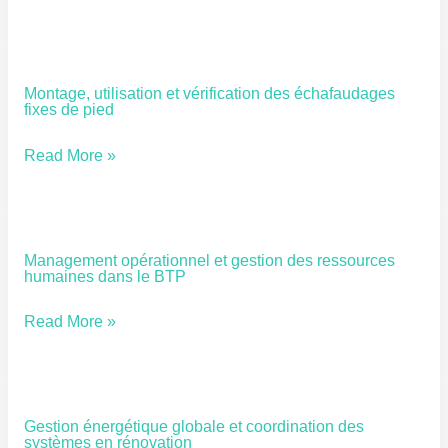
intérieure
H0V
façade
et
plaques
de
Montage, utilisation et vérification des échafaudages
Montage,
fixes de pied
plâtre
utilisation
et
Read More »
vérification
des
échafaudages
Management opérationnel et gestion des ressources
Management
fixes
humaines dans le BTP
opérationnel
de
et
Read More »
pied
gestion
des
ressources
Gestion énergétique globale et coordination des
Gestion
humaines
systèmes en rénovation