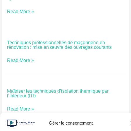
énergétique
dans
globale
Read More »
le
et
BTP
coordination
des
Techniques professionnelles de maçonnerie en
Techniques
systèmes
rénovation : mise en œuvre des ouvrages courants
professionnelles
en
de
Read More »
rénovation
maçonnerie
en
rénovation
Maîtriser les techniques d’isolation thermique par
Maîtriser
:
l’intérieur (ITI)
les
mise
techniques
Read More »
en
d’isolation
œuvre
Gérer le consentement
thermique
des