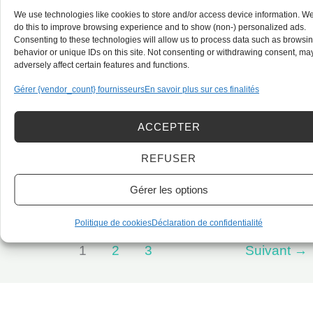
par
ouvrages
We use technologies like cookies to store and/or access device information. W
Gestion de la paie dans le secteur BTP : Fondamentaux
Gestion
l’intérieur
courants
do this to improve browsing experience and to show (non-) personalized ads.
et pratiques professionnelles
Consenting to these technologies will allow us to process data such as browsi
de
(ITI)
behavior or unique IDs on this site. Not consenting or withdrawing consent, ma
la
Read More »
adversely affect certain features and functions.
paie
Gérer {vendor_count} fournisseurs
En savoir plus sur ces finalités
dans
le
ACCEPTER
Techniques professionnelles de pose de carrelage,
Techniques
secteur
faïence et revêtements de sols
REFUSER
professionnelles
BTP
de
Read More »
:
Gérer les options
pose
Fondamentaux
de
et
Politique de cookies
Déclaration de confidentialité
carrelage,
pratiques
1
2
3
Suivant
→
faïence
professionnelles
et
revêtements