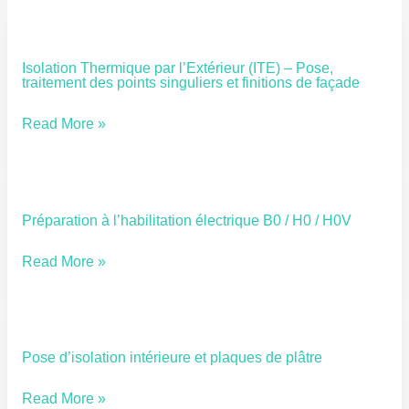
Isolation Thermique par l’Extérieur (ITE) – Pose,
Isolation
traitement des points singuliers et finitions de façade
Thermique
par
Read More »
l’Extérieur
(ITE)
–
Préparation à l’habilitation électrique B0 / H0 / H0V
Préparation
Pose,
à
traitement
Read More »
l’habilitation
des
électrique
points
B0
singuliers
/
et
Pose d’isolation intérieure et plaques de plâtre
Pose
H0
finitions
d’isolation
Read More »
/
de