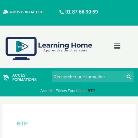
Aller
01 87 66 90 69
au
NOUS CONTACTER
contenu
Main
Menu
ACCÈS
FORMATIONS
Accueil
Fiches Formation
BTP
BTP