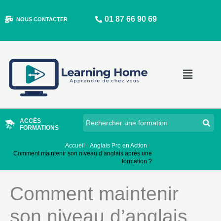
Aller
01 87 66 90 69
au
NOUS CONTACTER
contenu
Main
Menu
ACCÈS
FORMATIONS
Accueil
Anglais Pro en Action
Comment maintenir son niveau d’anglais après une
formation ?
Comment maintenir
son niveau d’anglais