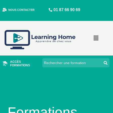
Aller
01 87 66 90 69
au
NOUS CONTACTER
contenu
Main
Menu
ACCÈS
FORMATIONS
Formations