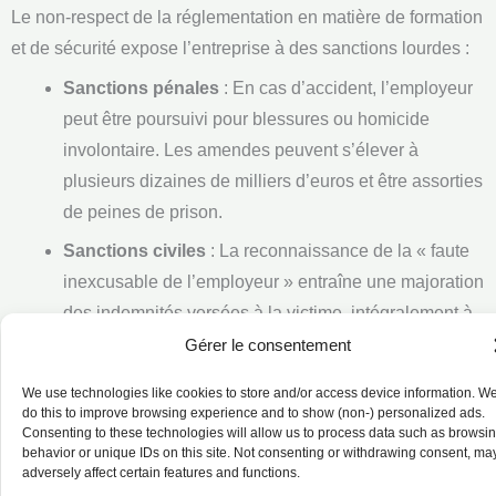
Le non-respect de la réglementation en matière de formation
et de sécurité expose l’entreprise à des sanctions lourdes :
Sanctions pénales
: En cas d’accident, l’employeur
peut être poursuivi pour blessures ou homicide
involontaire. Les amendes peuvent s’élever à
plusieurs dizaines de milliers d’euros et être assorties
de peines de prison.
Sanctions civiles
: La reconnaissance de la « faute
inexcusable de l’employeur » entraîne une majoration
des indemnités versées à la victime, intégralement à
la charge de l’entreprise.
Gérer le consentement
Arrêt de chantier
: L’inspection du travail peut
We use technologies like cookies to store and/or access device information. W
do this to improve browsing experience and to show (non-) personalized ads.
ordonner l’arrêt immédiat des travaux en cas de
Consenting to these technologies will allow us to process data such as browsi
danger grave et imminent (absence de protection
behavior or unique IDs on this site. Not consenting or withdrawing consent, ma
adversely affect certain features and functions.
contre les chutes par exemple).