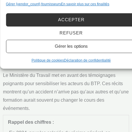
Gérer {vendor_count} fournisseurs
En savoir plus sur ces finalités
ACCEPTER
Paroles de professionnels : La
REFUSER
prévention n’est pas une
Gérer les options
option
Politique de cookies
Déclaration de confidentialité
Le Ministère du Travail met en avant des témoignages
poignants pour sensibiliser les acteurs du BTP. Ces récits
montrent qu’un accident n’arrive pas qu’aux autres et qu’une
formation aurait souvent pu changer le cours des
événements.
Rappel des chiffres :