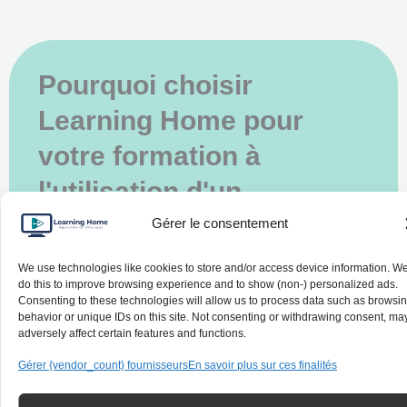
Pourquoi choisir
Learning Home pour
votre formation à
l'utilisation d'un
échafaudage roulant ?
Gérer le consentement
L’objectif premier de notre organisme est
We use technologies like cookies to store and/or access device information. W
d’accompagner chaque stagiaire individuellement
do this to improve browsing experience and to show (non-) personalized ads.
Consenting to these technologies will allow us to process data such as browsi
afin qu’il finalise son parcours avec toutes les
behavior or unique IDs on this site. Not consenting or withdrawing consent, ma
aptitudes nécessaires pour consolider son projet
adversely affect certain features and functions.
professionnel.
Gérer {vendor_count} fournisseurs
En savoir plus sur ces finalités
L’expérience Learning Home, c’est une pédagogie