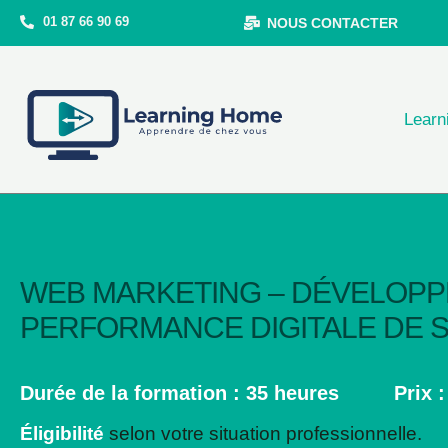
Aller
01 87 66 90 69
NOUS CONTACTER
au
contenu
Learn
WEB MARKETING – DÉVELOPPER
PERFORMANCE DIGITALE DE S
Durée de la formation : 35 heures
Prix 
Éligibilité
selon votre situation professionnelle.