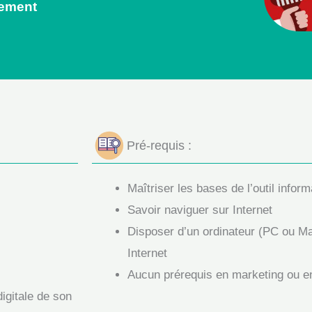
cement
Pré-requis :
Maîtriser les bases de l’outil infor
Savoir naviguer sur Internet
Disposer d’un ordinateur (PC ou Ma
Internet
Aucun prérequis en marketing ou e
digitale de son