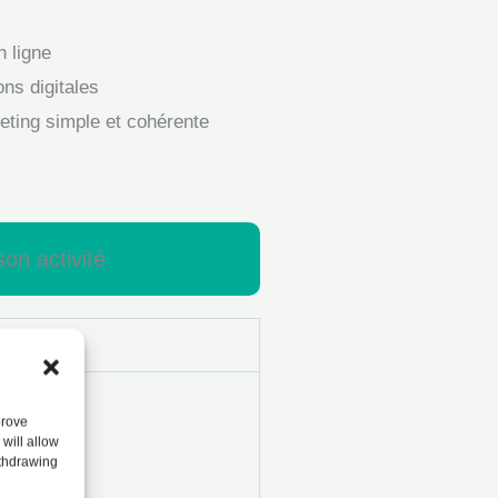
n ligne
ons digitales
eting simple et cohérente
on activité
prove
will allow
ithdrawing