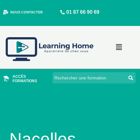
Aller
01 87 66 90 69
au
NOUS CONTACTER
contenu
Main
Menu
ACCÈS
FORMATIONS
Nacelles