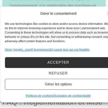
l’environnement, à la stabilisation des machines et
à la gestion des risques de basculement.
Gérer le consentement
En choisissant Learning Home, vous transformez
We use technologies like cookies to store and/or access device information. W
une exigence réglementaire en un
atout de
do this to improve browsing experience and to show (non-) personalized ads.
Consenting to these technologies will allow us to process data such as browsi
performance opérationnelle
, grâce à un
behavior or unique IDs on this site. Not consenting or withdrawing consent, ma
accompagnement expert et un organisme
certifié
adversely affect certain features and functions.
Qualiopi
, gage de sérieux pour une mise en
Gérer {vendor_count} fournisseurs
En savoir plus sur ces finalités
conformité réussie et durable.
ACCEPTER
Vous inscrire à la prochaine session de
formation
REFUSER
Gérer les options
Politique de cookies
Déclaration de confidentialité
FAQ : Réglementation et Mise