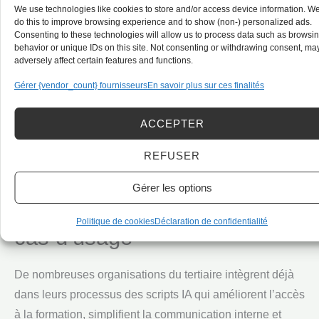
We use technologies like cookies to store and/or access device information. W
générés assure que chaque support répond aux besoins
do this to improve browsing experience and to show (non-) personalized ads.
Consenting to these technologies will allow us to process data such as browsi
identifiés et s’inscrit dans une démarche d’amélioration
behavior or unique IDs on this site. Not consenting or withdrawing consent, ma
continue. Découvrez nos conseils pratiques et checklists
adversely affect certain features and functions.
pour optimiser vos workflows dans :
10 exemples
Gérer {vendor_count} fournisseurs
En savoir plus sur ces finalités
concrets d’automatisation avec l’IA générative
.
ACCEPTER
L’inclusion via l’IA :
REFUSER
Gérer les options
exemples, témoignages et
Politique de cookies
Déclaration de confidentialité
cas d’usage
De nombreuses organisations du tertiaire intègrent déjà
dans leurs processus des scripts IA qui améliorent l’accès
à la formation, simplifient la communication interne et