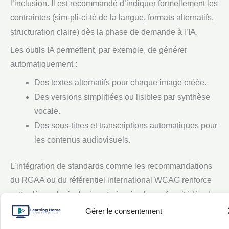
l’inclusion. Il est recommandé d’indiquer formellement les
contraintes (sim-pli-ci-té de la langue, formats alternatifs,
structuration claire) dès la phase de demande à l’IA.
Les outils IA permettent, par exemple, de générer
automatiquement :
Des textes alternatifs pour chaque image créée.
Des versions simplifiées ou lisibles par synthèse
vocale.
Des sous-titres et transcriptions automatiques pour
les contenus audiovisuels.
L’intégration de standards comme les recommandations
du RGAA ou du référentiel international WCAG renforce
cette démarche inclusive et sécurise la conformité légale.
Gérer le consentement
Il est tout aussi pertinent d’impliquer l’humain dans le
contrôle final : la relecture ou l’audit qualité des contenus