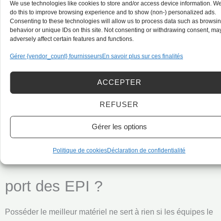
avec absorbeur d’énergie, points d’ancrage).
We use technologies like cookies to store and/or access device information. W
do this to improve browsing experience and to show (non-) personalized ads.
Attention, l’utilisation de ces équipements complexes
Consenting to these technologies will allow us to process data such as browsi
behavior or unique IDs on this site. Not consenting or withdrawing consent, ma
nécessite des compétences spécifiques. Vos équipes
adversely affect certain features and functions.
doivent impérativement suivre une formation dédiée au
Gérer {vendor_count} fournisseurs
En savoir plus sur ces finalités
travail en hauteur et port du harnais
pour savoir comment les
ajuster, les vérifier avant chaque utilisation et réagir en cas
ACCEPTER
d’accident.
REFUSER
Comment former et
Gérer les options
Politique de cookies
Déclaration de confidentialité
sensibiliser ses ouvriers au
port des EPI ?
Posséder le meilleur matériel ne sert à rien si les équipes le