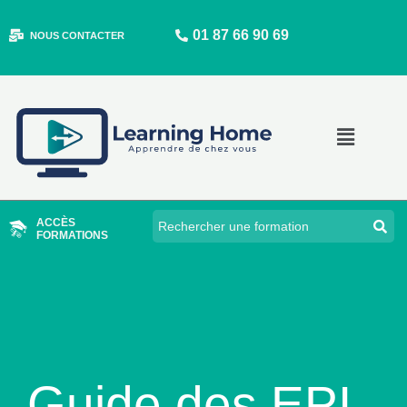
Aller
01 87 66 90 69
au
NOUS CONTACTER
contenu
Main
Menu
ACCÈS
FORMATIONS
Guide des EPI