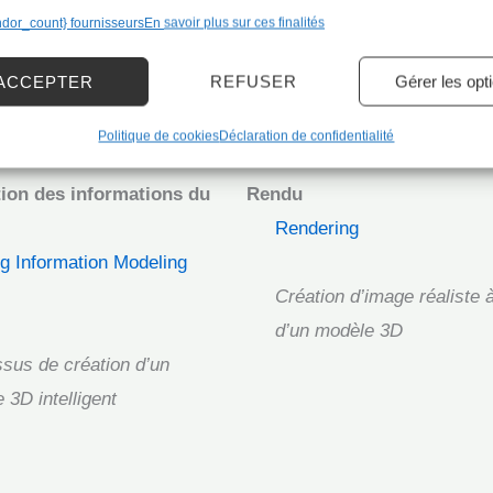
ndor_count} fournisseurs
En savoir plus sur ces finalités
ACCEPTER
REFUSER
Gérer les opt
e conception
Politique de cookies
Déclaration de confidentialité
ion des informations du
Rendu
Rendering
ng Information Modeling
Création d’image réaliste à
d’un modèle 3D
sus de création d’un
 3D intelligent