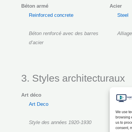
Béton armé
Acier
Reinforced concrete
Steel
Béton renforcé avec des barres
Alliag
d’acier
3. Styles architecturaux
Art déco
Brutalis
Art Deco
Brutal
We use tec
browsing e
Style des années 1920-1930
Style 
us to proc
consent, m
géomét