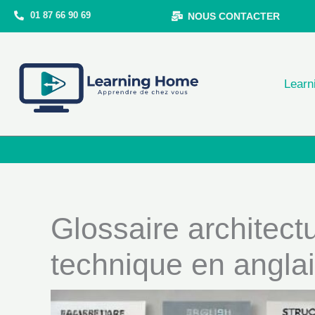
Aller
01 87 66 90 69
NOUS CONTACTER
au
contenu
Learn
Glossaire architectu
technique en angla