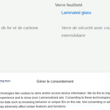
Verre feuilleté
Laminated glass
e de fer et de carbone
Verre de sécurité avec co
intermédiaire
me
Haute technologie
Gérer le consentement
ism
High-tech architecture
hnologies like cookies to store and/or access device information. We do this to im
xperience and to show (non-) personalized ads. Consenting to these technologies 
caractérisé par des formes
Style exposant les élémen
ess data such as browsing behavior or unique IDs on this site. Not consenting or w
ay adversely affect certain features and functions.
riques brutes
techniques du bâtiment