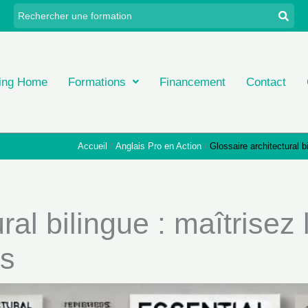
ing Home
Formations
Financement
Contact
Accueil
Anglais Pro en Action
Glossaire architectural b
ral bilingue : maîtrisez
is