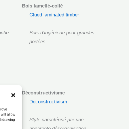
Bois lamellé-collé
Glued laminated timber
uche
Bois d’ingénierie pour grandes
portées
Déconstructivisme
Deconstructivism
prove
will allow
ts
Style caractérisé par une
ithdrawing
apparente désorganisation