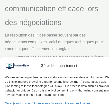
communication efficace lors
des négociations
La résolution des litiges passe souvent par des
négociations complexes. Voici quelques techniques pour
communiquer efficacement en anglais :
Utilisez des phrases claires et concises pour éviter
les malentendus
Gérer le consentement
Maîtrisez l’art de la reformulation pour confirmer
We use technologies like cookies to store and/or access device information. W
votre compréhension
do this to improve browsing experience and to show (non-) personalized ads.
Adoptez un ton assertif mais diplomate
Consenting to these technologies will allow us to process data such as browsi
behavior or unique IDs on this site. Not consenting or withdrawing consent, ma
Soyez attentif aux nuances culturelles dans la
adversely affect certain features and functions.
communication
Gérer {vendor_count} fournisseurs
En savoir plus sur ces finalités