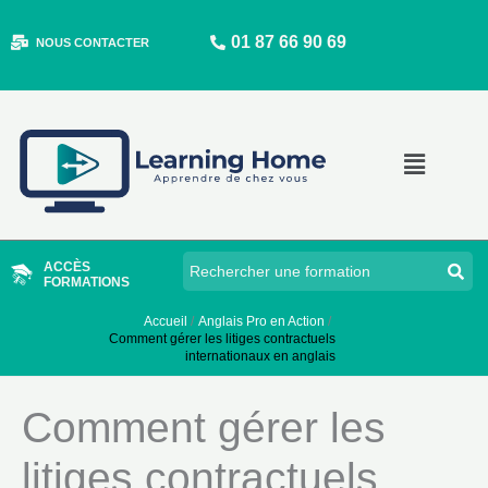
Aller
01 87 66 90 69
au
NOUS CONTACTER
contenu
Main
Menu
ACCÈS
FORMATIONS
Accueil
Anglais Pro en Action
Comment gérer les litiges contractuels
internationaux en anglais
Comment gérer les
litiges contractuels