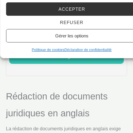
Pour améliorer vos compétences en négociation,
ACCEPTER
découvrez nos
7 phrases magiques pour réussir vos
négociations en anglais
.
REFUSER
Gérer les options
Perfectionnez vos techniques de négociation
Politique de cookies
Déclaration de confidentialité
en anglais
Rédaction de documents
juridiques en anglais
La rédaction de documents juridiques en anglais exige