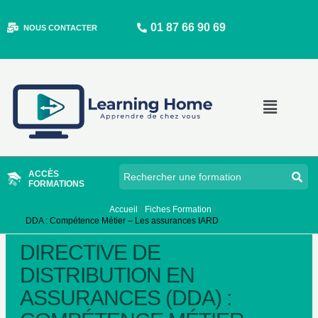
Aller
01 87 66 90 69
au
NOUS CONTACTER
contenu
Main
Menu
ACCÈS
FORMATIONS
Accueil
Fiches Formation
DDA : Compétence Métier – Les assurances IARD
DIRECTIVE DE
DISTRIBUTION EN
ASSURANCES (DDA) :