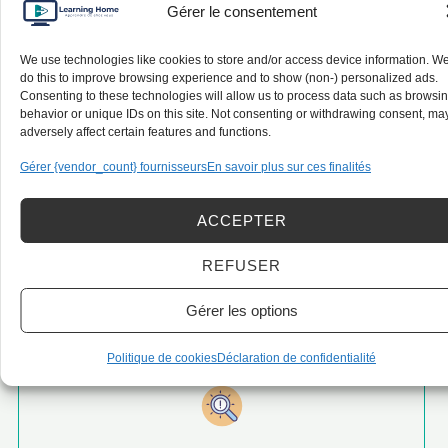
Gérer le consentement
Module 2
We use technologies like cookies to store and/or access device information. W
do this to improve browsing experience and to show (non-) personalized ads.
Consenting to these technologies will allow us to process data such as browsi
behavior or unique IDs on this site. Not consenting or withdrawing consent, ma
Méthode et moyens pédagogiques :
adversely affect certain features and functions.
Gérer {vendor_count} fournisseurs
En savoir plus sur ces finalités
Documents supports de formation en ligne
Mise en situation professionnelle adaptée au
ACCEPTER
métier du candidat
Étude de cas concrets
REFUSER
Quiz en ligne
Gérer les options
Politique de cookies
Déclaration de confidentialité