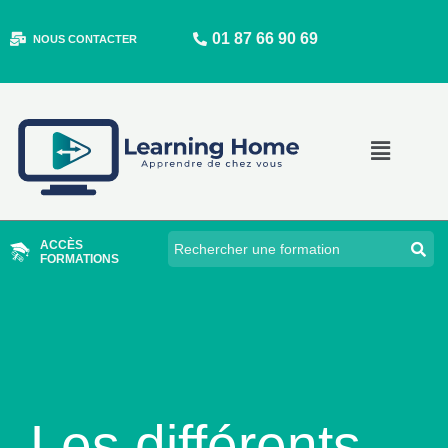
Aller
01 87 66 90 69
au
NOUS CONTACTER
contenu
Main
Menu
ACCÈS
FORMATIONS
Les différents