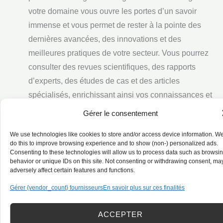
votre domaine vous ouvre les portes d’un savoir
immense et vous permet de rester à la pointe des
dernières avancées, des innovations et des
meilleures pratiques de votre secteur. Vous pourrez
consulter des revues scientifiques, des rapports
d’experts, des études de cas et des articles
spécialisés, enrichissant ainsi vos connaissances et
vous permettant de prendre des décisions éclairées.
Gérer le consentement
Développer votre carrière à l’international :
We use technologies like cookies to store and/or access device information. W
L’anglais est la langue des affaires et de la
do this to improve browsing experience and to show (non-) personalized ads.
communication internationale par excellence.
Consenting to these technologies will allow us to process data such as browsi
behavior or unique IDs on this site. Not consenting or withdrawing consent, ma
Maîtriser l’anglais professionnel de votre secteur vous
adversely affect certain features and functions.
permet d’élargir vos horizons et de saisir des
Gérer {vendor_count} fournisseurs
En savoir plus sur ces finalités
opportunités de carrière à l’échelle mondiale. Vous
devenez un atout précieux pour les entreprises qui
ACCEPTER
opèrent sur la scène internationale et vous ouvrez la