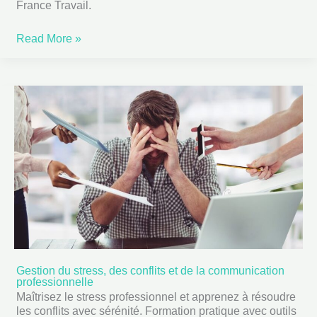
France Travail.
stress
et
Read More »
optimiser
son
organisation
Gestion du stress, des conflits et de la communication
Gestion
professionnelle
du
Maîtrisez le stress professionnel et apprenez à résoudre
les conflits avec sérénité. Formation pratique avec outils
stress,