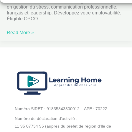
Boostez votre carrière avec Learning Home : formations
Transversales
en gestion du stress, communication professionnelle,
&
français et leadership. Développez votre employabilité.
Éligible OPCO.
Posture
professionnelle
Read More »
Numéro SIRET : 91835843300012 – APE : 7022Z
Numéro de déclaration d’activité :
11 95 07734 95 (auprès du préfet de région d’Ile de