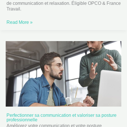
de communication et relaxation. Éligible OPCO & France
des
Travail.
conflits
Read More »
et
de
la
communication
professionnelle
Perfectionner sa communication et valoriser sa posture
Perfectionner
professionnelle
sa
Améliorez votre communication et votre posture