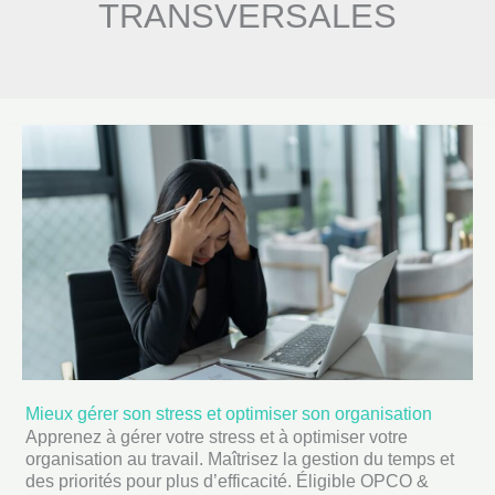
TRANSVERSALES
Mieux gérer son stress et optimiser son organisation
Mieux
Apprenez à gérer votre stress et à optimiser votre
gérer
organisation au travail. Maîtrisez la gestion du temps et
son
des priorités pour plus d’efficacité. Éligible OPCO &