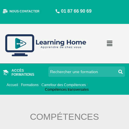
Aller
01 87 66 90 69
au
NOUS CONTACTER
contenu
Main
Menu
ACCÈS
FORMATIONS
Accueil
Formations
Carrefour des Compétences
Compétences transversales
COMPÉTENCES