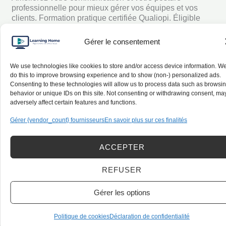
professionnelle pour mieux gérer vos équipes et vos
communication
clients. Formation pratique certifiée Qualiopi. Éligible
et
OPCO & France Travail.
valoriser
Gérer le consentement
Read More »
sa
posture
We use technologies like cookies to store and/or access device information. W
do this to improve browsing experience and to show (non-) personalized ads.
professionnelle
Consenting to these technologies will allow us to process data such as browsi
behavior or unique IDs on this site. Not consenting or withdrawing consent, ma
adversely affect certain features and functions.
Gérer {vendor_count} fournisseurs
En savoir plus sur ces finalités
ACCEPTER
REFUSER
Gérer les options
Compétences Transversales & Posture professionnelle
Politique de cookies
Déclaration de confidentialité
Compétences