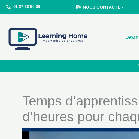
Aller
01 87 66 90 69
NOUS CONTACTER
au
contenu
Learn
Temps d’apprentiss
d’heures pour cha