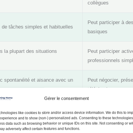
collègues
Peut participer à de
de tâches simples et habituelles
basiques
s la plupart des situations
Peut participer acti
professionnels simp
 spontanéité et aisance avec un
Peut négocier, prése
téléphoniques
Gérer le consentement
tanément et couramment sans
Peut diriger des réu
hnologies like cookies to store and/or access device information. We do this to im
complexes
xperience and to show (non-) personalized ads. Consenting to these technologies 
ess data such as browsing behavior or unique IDs on this site. Not consenting or w
ay adversely affect certain features and functions.