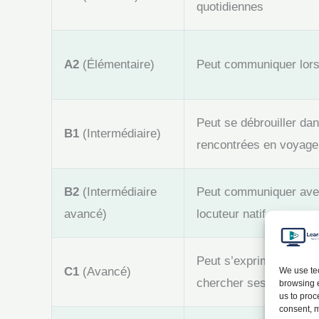
quotidiennes
A2
(Élémentaire)
Peut communiquer lors 
Peut se débrouiller dan
B1
(Intermédiaire)
rencontrées en voyage
B2
(Intermédiaire
Peut communiquer avec
avancé)
locuteur natif
Peut s’exprimer spon
C1
(Avancé)
We use tec
chercher ses mots
browsing e
us to proc
consent, m