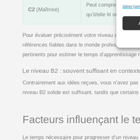
Peut comprendre sans e
Gérer {ve
C2
(Maîtrise)
qu’il/elle lit ou entend
Pour évaluer précisément votre niveau actuel et 
références fiables dans le monde professionnel. Ce
pertinents pour estimer le temps d’apprentissage n
Le niveau B2 : souvent suffisant en context
Contrairement aux idées reçues, vous n’avez pas be
niveau B2 solide est suffisant, tandis que certain
Facteurs influençant le 
Le temps nécessaire pour progresser d’un niveau à