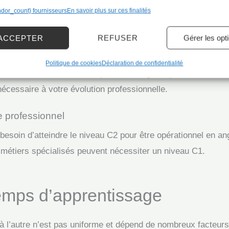
ffort pratiquement tout ce
Peut négocier des co
ndor_count} fournisseurs
En savoir plus sur ces finalités
haut niveau
ACCEPTER
REFUSER
Gérer les opt
mesurer votre progression, des certifications reconnues co
Politique de cookies
Déclaration de confidentialité
s tests évaluent vos compétences linguistiques en situation r
écessaire à votre évolution professionnelle.
e professionnel
soin d’atteindre le niveau C2 pour être opérationnel en ang
s métiers spécialisés peuvent nécessiter un niveau C1.
temps d’apprentissage
 l’autre n’est pas uniforme et dépend de nombreux facteurs 