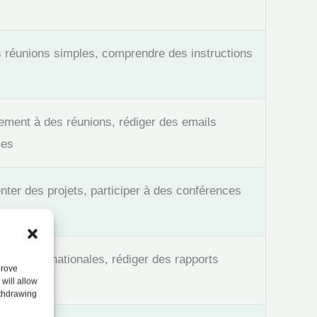
s réunions simples, comprendre des instructions
vement à des réunions, rédiger des emails
les
nter des projets, participer à des conférences
nions internationales, rédiger des rapports
prove
will allow
ithdrawing